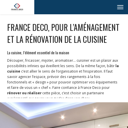
Toggl
navig
FRANCE DECO, POUR L’AMÉNAGEMENT
ET LA RÉNOVATION DE LA CUISINE
La cuisine, l’élément essentiel de la maison
Découper, fricasser, mijoter, aromatiser… cuisiner est un plaisir aux
possibilités infinies qui éveillent les sens. De la même façon, bâtir
la
cuisine
c’est allier le sens de l’organisation et l’inspiration. Il faut
savoir agencer l’espace, prévoir des rangements à la fois
fonctionnels et « design » pour pouvoir optimiser vos équipements
et faire de vous un « chef ». Faire confiance à France Deco pour
rénover ou réaliser
cette pièce, c’est choisir un partenaire
expérimenté qui saura vous guider dans vos choix.
Concocter une cuisine selon vos envies
Refaire sa cuisine
, ressemble parfois à un long parcours semé
d’embûches et de surprises pas toujours agréables, si l’on ne
dispose pas des bonnes compétences. Afin de vous permettre
d’éviter ce type de désagrément
France Deco
Rénovation vous met