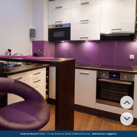
en relation avec les bons spécialistes.
Les experts de France Deco vous apportent leurs compétences
La cuisine contient généralement une grande quantité de matériel.
Des travaux, dans cet espace nécessites alors de multiples
compétences : électricité, plomberie, menuiserie, peinture … Pour
aménager cet espace, nous faisons intervenir des professionnels
qualifiés de
chacun des corps d’états
. Abattre une cloison, faire un
faux plafond, aménager un îlot centrale, installer des revêtements
murs ou sols, sont des
techniques élémentaires et efficaces
que nous maîtrisons à la perfection.
France Deco
© 2019 - 71 rue Etienne Dolet 94140 Alfortville -
Mentions légales